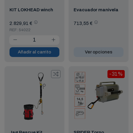
KIT LOKHEAD winch
Evacuador manivela
2.829,91 €
713,55 €
REF: 54022
Añadir al carrito
Ver opciones
-31%
Jag Rescue Kit
SPIDER Torno