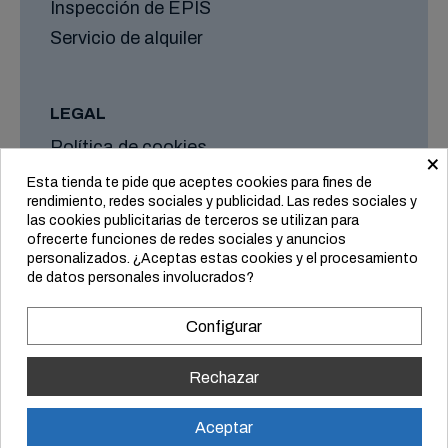
Inspección de EPIS
Servicio de alquiler
LEGAL
Política de cookies
×
Aviso legal
Esta tienda te pide que aceptes cookies para fines de
rendimiento, redes sociales y publicidad. Las redes sociales y
Formas de envío y plazos
las cookies publicitarias de terceros se utilizan para
Condiciones generales
ofrecerte funciones de redes sociales y anuncios
personalizados. ¿Aceptas estas cookies y el procesamiento
de datos personales involucrados?
Configurar
Rechazar
Aceptar
© Equipo Vertical