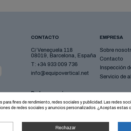
CONTACTO
EMPRESA
C/ Veneçuela 118
Sobre nosot
08019, Barcelona, España
Contacto
T:
+34 933 009 736
Inspección 
info@equipovertical.net
Servicio de al
De lunes a viernes:
08:30-14:00 y 15:00-18:00
para fines de rendimiento, redes sociales y publicidad. Las redes socia
nciones de redes sociales y anuncios personalizados. ¿Aceptas estas 
Rechazar