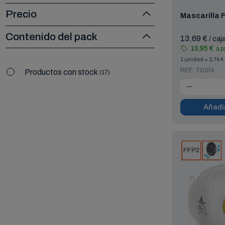
Precio
Mascarilla F
Contenido del pack
13,69 €
/ caj
10,95 €
a p
1 unidad = 2,74 €
REF: 71004
Productos con stock
17
Añadir