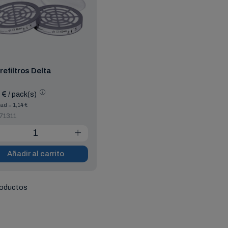
refiltros Delta
 €
/ pack(s)
ad = 1,14 €
71311
Añadir al carrito
roductos