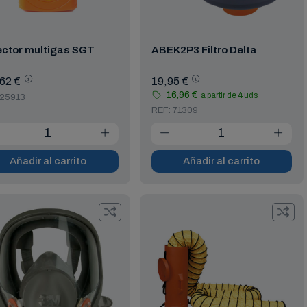
ector multigas SGT
ABEK2P3 Filtro Delta
62 €
19,95 €
16,96 €
a partir de 4 uds
 25913
REF: 71309
Añadir al carrito
Añadir al carrito