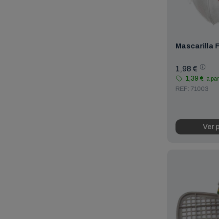
Mascarilla 
1,98 €
1,39 €
a par
REF: 71003
Ver 