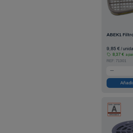
ABEK1 Filtr
9,85 €
/ unid
8,37 €
a par
REF: 71301
Añadir