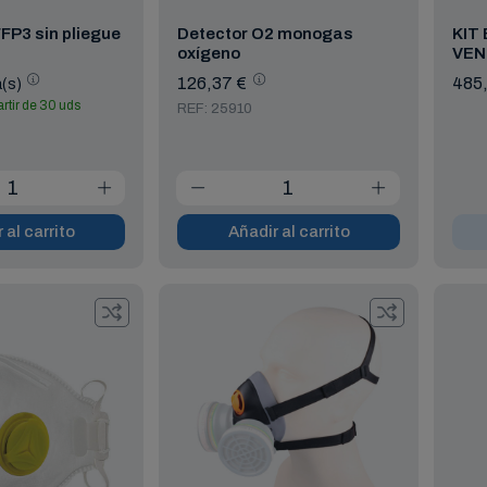
FP3 sin pliegue
Detector O2 monogas
KIT
oxígeno
VEN
126,37 €
485
a(s)
artir de 30 uds
REF: 25910
 al carrito
Añadir al carrito