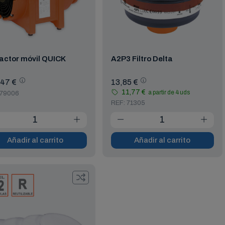
actor móvil QUICK
A2P3 Filtro Delta
,47 €
13,85 €
11,77 €
a partir de 4 uds
 79006
REF: 71305
Añadir al carrito
Añadir al carrito