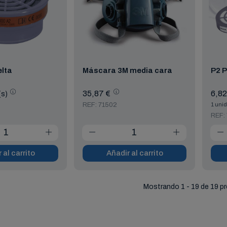
elta
Máscara 3M media cara
P2 P
35,87 €
6,82
(s)
REF: 71502
1 unid
REF: 
 al carrito
Añadir al carrito
Mostrando 1 - 19 de 19 p