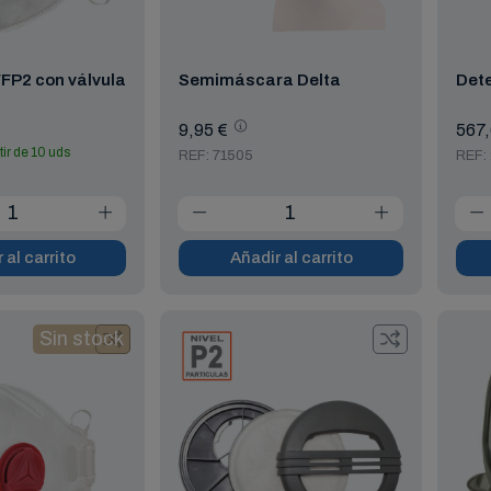
FFP2 con válvula
Semimáscara Delta
Det
9,95 €
567,
tir de 10 uds
REF: 71505
REF:
 al carrito
Añadir al carrito
Sin stock