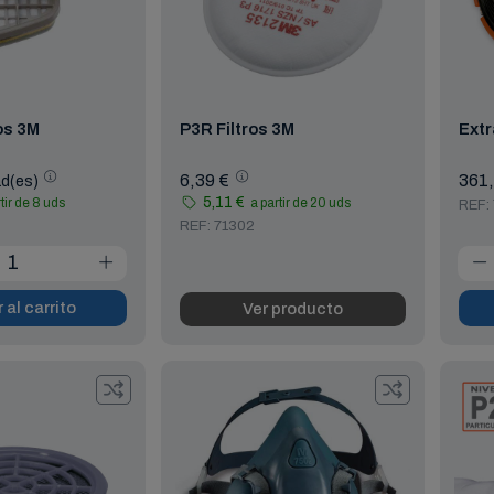
os 3M
P3R Filtros 3M
Extr
6,39 €
361
ad(es)
5,11 €
tir de 8 uds
a partir de 20 uds
REF:
REF: 71302
 al carrito
Ver producto