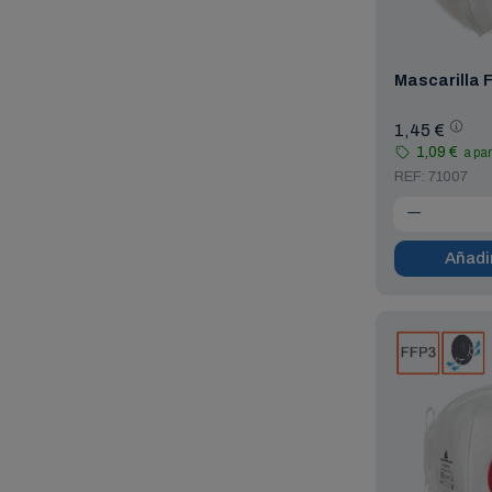
Mascarilla 
1,45 €
1,09 €
a par
REF: 71007
Añadir