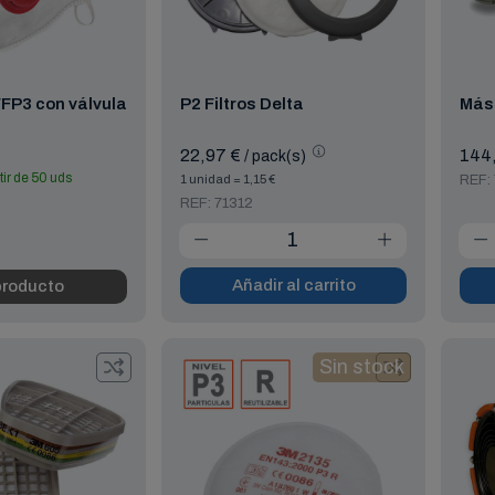
FFP3 con válvula
P2 Filtros Delta
Más
22,97 €
144
/ pack(s)
tir de 50 uds
1 unidad = 1,15 €
REF:
REF: 71312
Añadir al carrito
producto
Sin stock