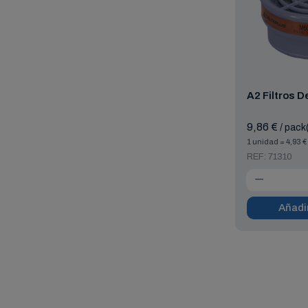
A2 Filtros D
9,86 €
/ pack
1 unidad = 4,93 €
REF: 71310
Añadir