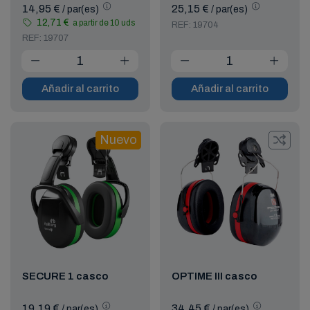
14,95 €
25,15 €
/ par(es)
/ par(es)
12,71 €
a partir de 10 uds
REF: 19704
REF: 19707
Añadir al carrito
Añadir al carrito
Nuevo
SECURE 1 casco
OPTIME III casco
19,19 €
34,45 €
/ par(es)
/ par(es)