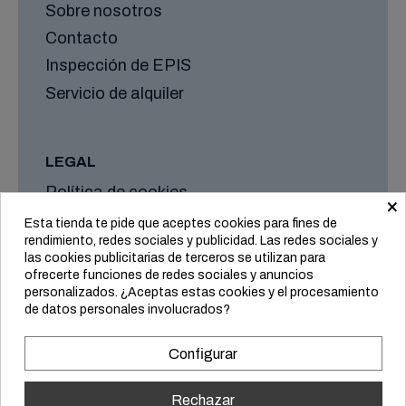
Sobre nosotros
Contacto
Inspección de EPIS
Servicio de alquiler
LEGAL
Política de cookies
×
Aviso legal
Esta tienda te pide que aceptes cookies para fines de
rendimiento, redes sociales y publicidad. Las redes sociales y
Formas de envío y plazos
las cookies publicitarias de terceros se utilizan para
Condiciones generales
ofrecerte funciones de redes sociales y anuncios
personalizados. ¿Aceptas estas cookies y el procesamiento
de datos personales involucrados?
Configurar
Rechazar