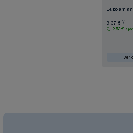
Buzo amian
3,37 €
2,53 €
a par
Ver 