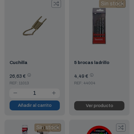
Sin stock
Cuchilla
5 brocas ladrillo
26,63 €
4,49 €
REF: 11013
REF: 44004
Añadir al carrito
Ver producto
Sin stock