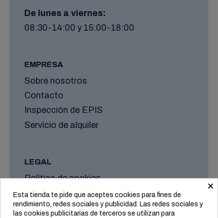
De lunes a viernes:
08:30-14:00 y 15:00-18:00
EMPRESA
Sobre nosotros
Contacto
Inspección de EPIS
Servicio de alquiler
LEGAL
Política de cookies
×
Aviso legal
Esta tienda te pide que aceptes cookies para fines de
rendimiento, redes sociales y publicidad. Las redes sociales y
Formas de envío y plazos
las cookies publicitarias de terceros se utilizan para