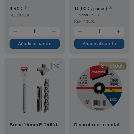
9,40 €
15,00 €
/ par(es)
REF: 47036
1 unidad = 7,50 €
REF: 43001
Añadir al carrito
Añadir al carrito
Sin stock
Broca 14mm E-14641
Disco de corte metal