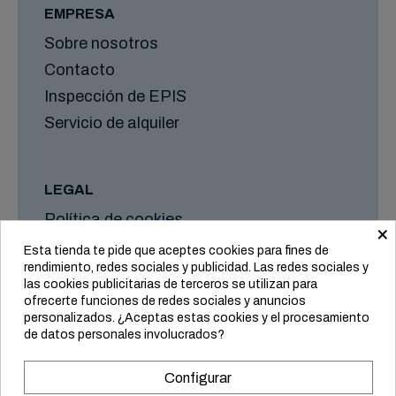
EMPRESA
Sobre nosotros
Contacto
Inspección de EPIS
Servicio de alquiler
LEGAL
Política de cookies
×
Aviso legal
Esta tienda te pide que aceptes cookies para fines de
rendimiento, redes sociales y publicidad. Las redes sociales y
Formas de envío y plazos
las cookies publicitarias de terceros se utilizan para
Condiciones generales
ofrecerte funciones de redes sociales y anuncios
personalizados. ¿Aceptas estas cookies y el procesamiento
de datos personales involucrados?
Configurar