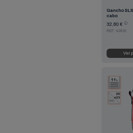
Gancho SLS
cabo
32,80 €
REF: 41810
Ver 