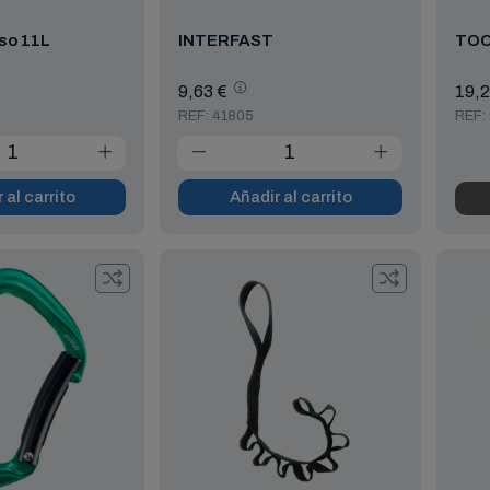
so 11L
INTERFAST
TOO
9,63 €
19,2
REF: 41805
REF:
 al carrito
Añadir al carrito