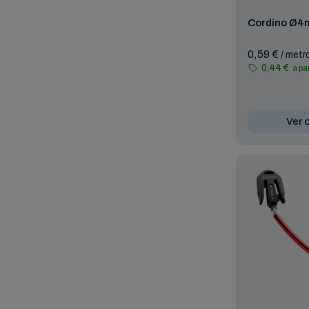
Cordino Ø
0,59 €
/ metr
0,44 €
a pa
Ver 