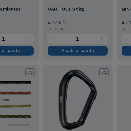
ramientas
CARITOOL S 5kg
MIN
5,77 €
9,14
REF: 10411
REF:
 al carrito
Añadir al carrito