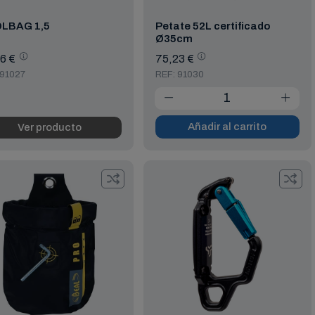
LBAG 1,5
Petate 52L certificado
Ø35cm
6 €
75,23 €
 91027
REF: 91030
Añadir al carrito
Ver producto