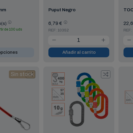
4mm
Puput Negro
TOO
6,79 €
22,6
o(s)
rtir de 100 uds
REF: 10352
REF:
opciones
Añadir al carrito
Sin stock