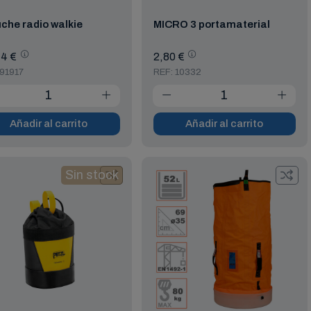
che radio walkie
MICRO 3 portamaterial
4 €
2,80 €
 91917
REF: 10332
Añadir al carrito
Añadir al carrito
Sin stock