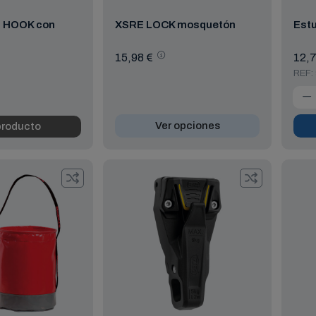
 HOOK con
XSRE LOCK mosquetón
Estu
15,98 €
12,7
REF:
Ver opciones
producto