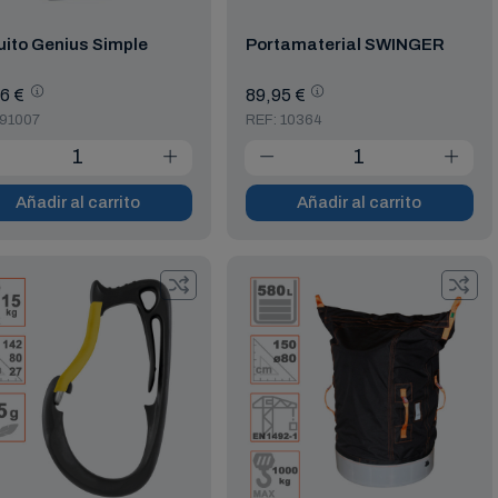
ito Genius Simple
Portamaterial SWINGER
6 €
89,95 €
 91007
REF: 10364
Añadir al carrito
Añadir al carrito