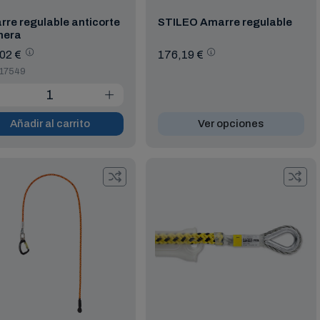
re regulable anticorte
STILEO Amarre regulable
mera
02 €
176,19 €
 17549
Añadir al carrito
Ver opciones