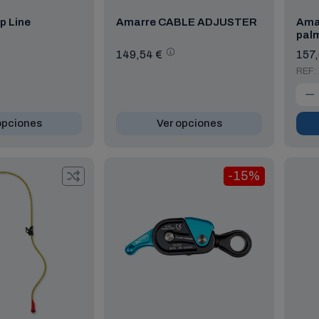
ip Line
Amarre CABLE ADJUSTER
Amar
pal
149,54 €
157,
REF:
opciones
Ver opciones
-15%