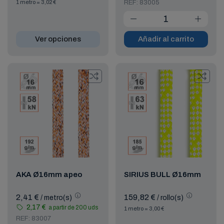
1 metro = 3,02 €
REF: 83005
Ver opciones
Añadir al carrito
AKA Ø16mm apeo
SIRIUS BULL Ø16mm
2,41 €
159,82 €
/ metro(s)
/ rollo(s)
2,17 €
a partir de 200 uds
1 metro = 3,00 €
REF: 83007