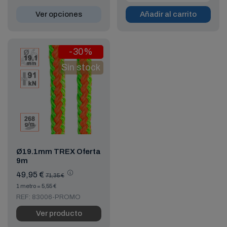
Ver opciones
Añadir al carrito
-30%
Sin stock
Ø19.1mm TREX Oferta
9m
49,95 €
71,35 €
1 metro = 5,55 €
REF: 83006-PROMO
Ver producto