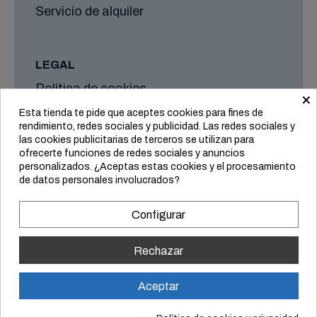
Servicio de alquiler
LEGAL
Política de cookies
×
Aviso legal
Esta tienda te pide que aceptes cookies para fines de
rendimiento, redes sociales y publicidad. Las redes sociales y
Formas de envío y plazos
las cookies publicitarias de terceros se utilizan para
Condiciones generales
ofrecerte funciones de redes sociales y anuncios
personalizados. ¿Aceptas estas cookies y el procesamiento
de datos personales involucrados?
Configurar
Rechazar
Aceptar
© Equipo Vertical