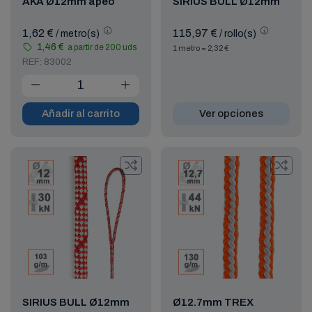
AKA Ø12mm apeo
SIRIUS BULL Ø12mm
1,62 €
115,97 €
/ metro(s)
/ rollo(s)
1,46 €
a partir de 200 uds
1 metro = 2,32 €
REF: 83002
Añadir al carrito
Ver opciones
SIRIUS BULL Ø12mm
Ø12.7mm TREX