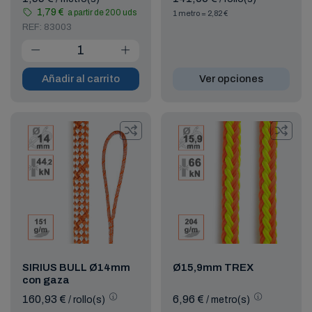
1,79 €
a partir de 200 uds
1 metro = 2,82 €
REF: 83003
Añadir al carrito
Ver opciones
SIRIUS BULL Ø14mm
Ø15,9mm TREX
con gaza
160,93 €
6,96 €
/ rollo(s)
/ metro(s)