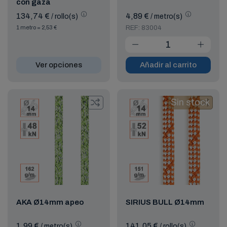
con gaza
134,74 €
4,89 €
/ rollo(s)
/ metro(s)
1 metro = 2,53 €
REF: 83004
Ver opciones
Añadir al carrito
Sin stock
AKA Ø14mm apeo
SIRIUS BULL Ø14mm
1,99 €
141,05 €
/ metro(s)
/ rollo(s)