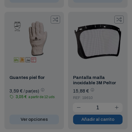
Guantes piel flor
Pantalla malla
inoxidable 3M Peltor
3,59 €
15,88 €
/ par(es)
3,05 €
a partir de 12 uds
REF: 19610
Ver opciones
Añadir al carrito