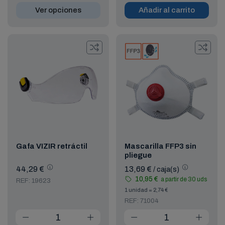
Ver opciones
Añadir al carrito
Gafa VIZIR retráctil
Mascarilla FFP3 sin
pliegue
44,29 €
13,69 €
/ caja(s)
10,95 €
a partir de 30 uds
REF: 19623
1 unidad = 2,74 €
REF: 71004