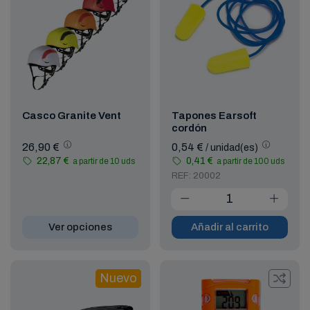
Casco Granite Vent
Tapones Earsoft
cordón
26,90 €
0,54 €
/ unidad(es)
22,87 €
0,41 €
a partir de 10 uds
a partir de 100 uds
REF: 20002
Ver opciones
Añadir al carrito
Nuevo