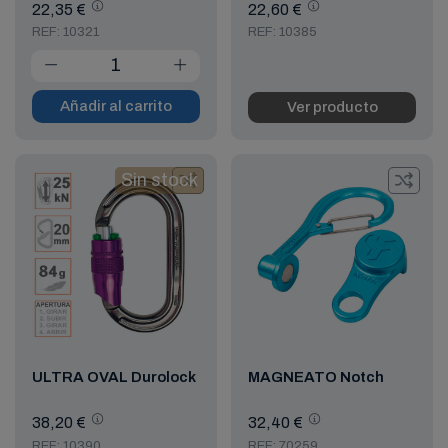
22,35 €
22,60 €
REF: 10321
REF: 10385
Añadir al carrito
Ver producto
Sin stock
ULTRA OVAL Durolock
MAGNEATO Notch
38,20 €
32,40 €
REF: 10390
REF: 70259