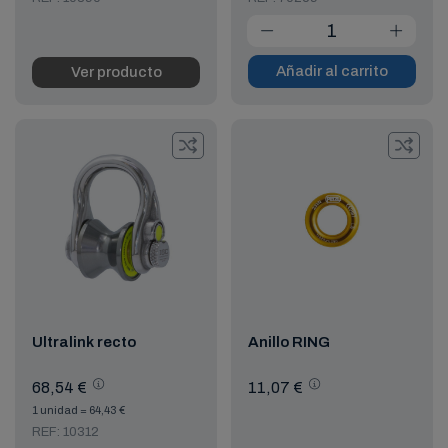
Añadir al carrito
Ver producto
Ultralink recto
Anillo RING
68,54 €
11,07 €
1 unidad = 64,43 €
REF: 10312