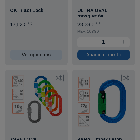
OK Triact Lock
ULTRA OVAL
mosquetón
automático triple
17,62 €
23,39 €
REF: 10389
Ver opciones
Añadir al carrito
XSRE LOCK
KARA T mosquetón