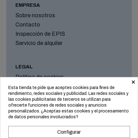
EMPRESA
Sobre nosotros
Contacto
Inspección de EPIS
Servicio de alquiler
LEGAL
Política de cookies
×
Aviso legal
Esta tienda te pide que aceptes cookies para fines de
rendimiento, redes sociales y publicidad. Las redes sociales y
Formas de envío y plazos
las cookies publicitarias de terceros se utilizan para
Condiciones generales
ofrecerte funciones de redes sociales y anuncios
personalizados. ¿Aceptas estas cookies y el procesamiento
de datos personales involucrados?
Configurar