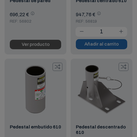
Pedestal de pared
Pedestal centrado 610
696,22 €
947,76 €
REF: 56802
REF: 56819
Añadir al carrito
Ver producto
Pedestal embutido 610
Pedestal descentrado
610