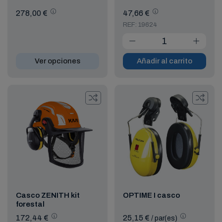
278,00 €
47,66 €
REF: 19624
Ver opciones
Añadir al carrito
Casco ZENITH kit
OPTIME I casco
forestal
172,44 €
25,15 €
/ par(es)