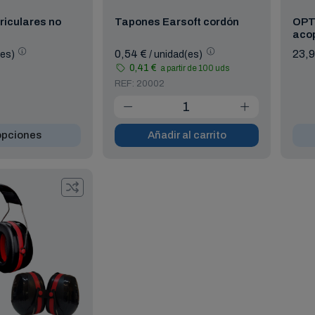
riculares no
Tapones Earsoft cordón
OPTI
aco
0,54 €
23,
(es)
/ unidad(es)
0,41 €
a partir de 100 uds
REF: 20002
opciones
Añadir al carrito