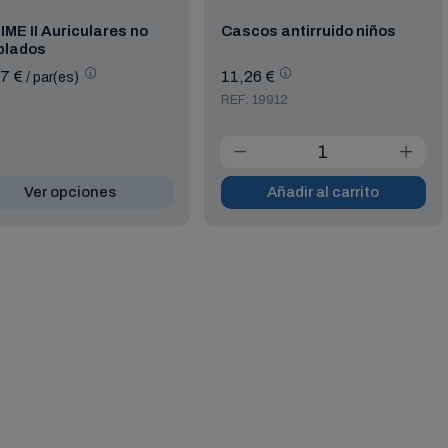
ME II Auriculares no
Cascos antirruido niños
plados
97 €
11,26 €
/ par(es)
REF: 19912
Ver opciones
Añadir al carrito