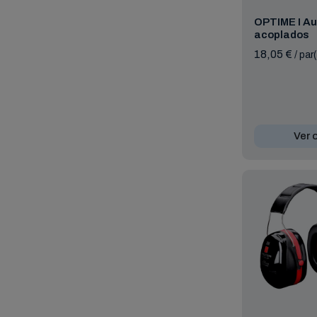
OPTIME I Au
acoplados
18,05 €
/ par
Ver 