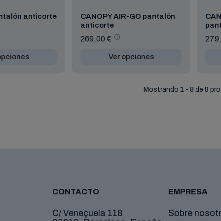
talón anticorte
CANOPY AIR-GO pantalón
CAN
anticorte
pant
269,00 €
279,
opciones
Ver opciones
Mostrando 1 - 8 de 8 pr
CONTACTO
EMPRESA
C/ Veneçuela 118
Sobre nosot