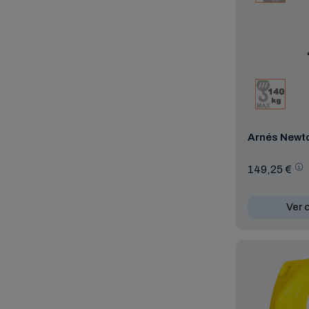
Arnés Newt
149,25 €
Ver 