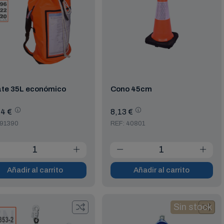
ate 35L económico
Cono 45cm
4 €
8,13 €
 91390
REF: 40801
Añadir al carrito
Añadir al carrito
Sin stock