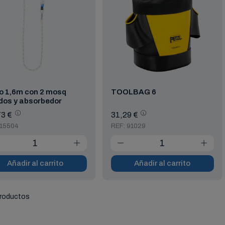
o 1,6m con 2 mosq
TOOLBAG 6
dos y absorbedor
3 €
31,29 €
 15504
REF: 91029
Añadir al carrito
Añadir al carrito
productos