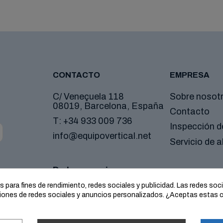
CONTACTO
EMPRESA
C/ Veneçuela 118
Sobre nosot
08019, Barcelona, España
Contacto
T:
+34 933 009 736
Inspección 
info@equipovertical.net
Servicio de al
De lunes a viernes:
08:30-14:00 y 15:00-18:00
para fines de rendimiento, redes sociales y publicidad. Las redes socia
nciones de redes sociales y anuncios personalizados. ¿Aceptas estas 