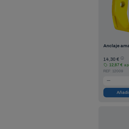
Anclaje ama
14,30 €
12,87 €
a p
REF: 12009
Añadir