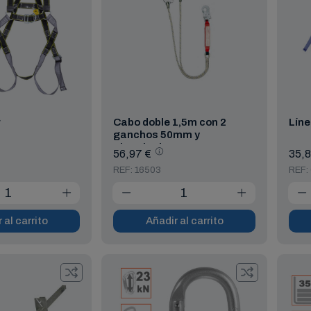
r
Cabo doble 1,5m con 2
Líne
ganchos 50mm y
absorbedor
56,97 €
35,8
REF: 16503
REF:
 al carrito
Añadir al carrito