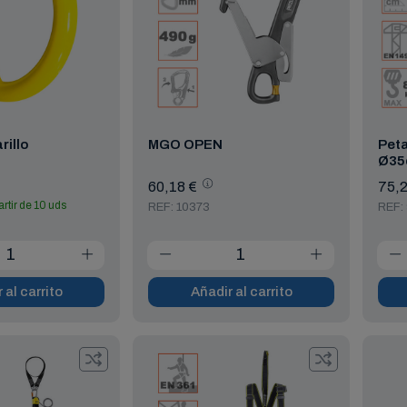
rillo
MGO OPEN
Peta
Ø35
60,18 €
75,2
artir de 10 uds
REF: 10373
REF:
 al carrito
Añadir al carrito