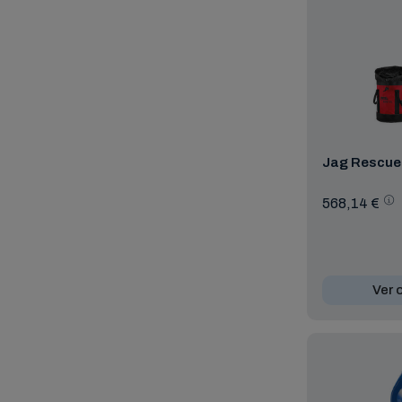
Jag Rescue 
568,14 €
Ver 