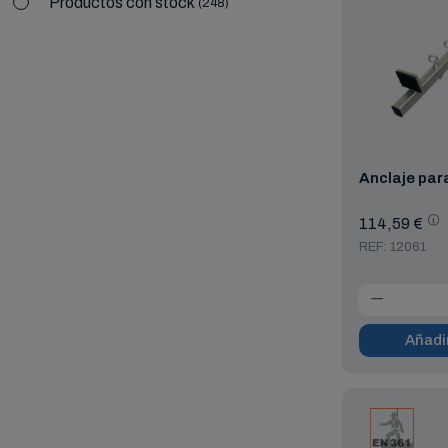
Productos con stock
248
Anclaje par
114,59 €
REF: 12061
Añadir