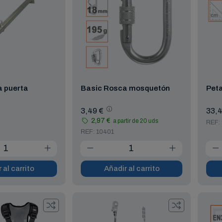
a puerta
Basic Rosca mosquetón
Pet
3,49 €
33,4
2,97 €
a partir de 20 uds
REF:
REF: 10401
 al carrito
Añadir al carrito