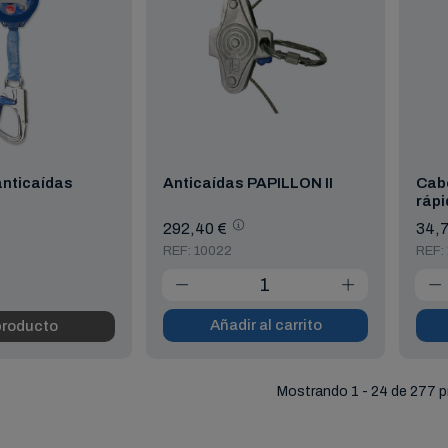
anticaídas
Anticaídas PAPILLON II
Cab
rápi
292,40 €
34,7
REF: 10022
REF:
Añadir al carrito
producto
Mostrando 1 - 24 de 277 