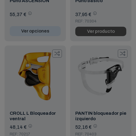
Puño ASCENSION
Puño básico
55,37 €
37,95 €
REF: 70304
Ver opciones
Ver producto
CROLL L Bloqueador
PANTIN bloqueador pie
ventral
izquierdo
48,14 €
52,16 €
REF: 70217
REF: 70403