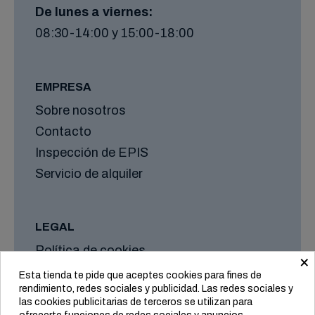
De lunes a viernes:
08:30-14:00 y 15:00-18:00
EMPRESA
Sobre nosotros
Contacto
Inspección de EPIS
Servicio de alquiler
LEGAL
Política de cookies
×
Aviso legal
Esta tienda te pide que aceptes cookies para fines de
rendimiento, redes sociales y publicidad. Las redes sociales y
Formas de envío y plazos
las cookies publicitarias de terceros se utilizan para
Condiciones generales