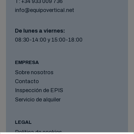
T:
+34 933 009 736
info@equipovertical.net
De lunes a viernes:
08:30-14:00 y 15:00-18:00
EMPRESA
Sobre nosotros
Contacto
Inspección de EPIS
Servicio de alquiler
LEGAL
Política de cookies