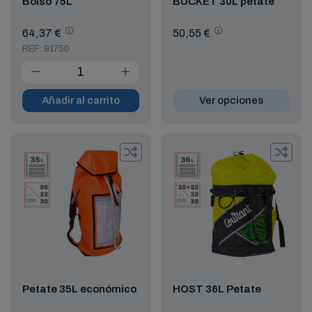
Bolso 75L
BUCKET 30L petate
64,37 €
50,55 €
REF: 91750
Añadir al carrito
Ver opciones
Petate 35L económico
HOST 36L Petate