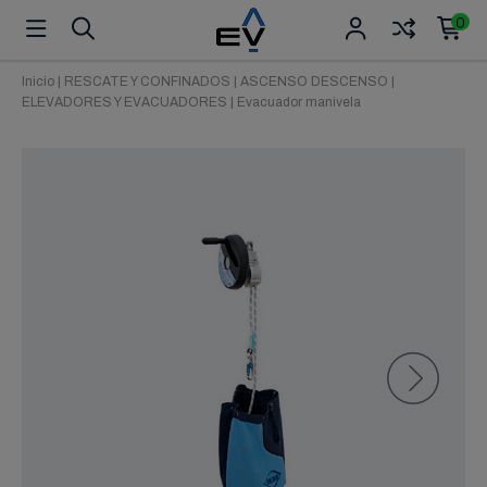
0
Inicio
|
RESCATE Y CONFINADOS
|
ASCENSO DESCENSO
|
ELEVADORES Y EVACUADORES
|
Evacuador manivela