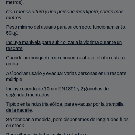
metros).
Con menos altura y una persona más ligera, serían más
metros
.
Peso mínimo del usuario para su correcto funcionamiento:
50kg.
Incluye manivela para subir o izar a la víctima durante un
rescate
.
Cuando un mosquetón se encuentra abajo, el otro estará
arriba.
Así podrán usarlo y evacuar varias personas en un rescate
múltiple.
Incluye cuerda de 10mm EN1891 y 2 ganchos de
seguridad montados.
Típico en la industria eólica, para evacuar por la trampilla
de la nacelle
.
Se fabrican a medida, pero disponemos de longitudes fijas
en stock.
Para alturas distintas, solicita oferta a