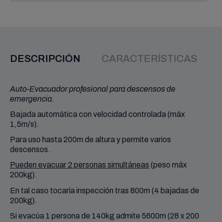
REF: 10706
SKED Camilla de rescate
enrollable
942,95 €
DESCRIPCIÓN
CARACTERÍSTICAS
Añadir
Auto-Evacuador profesional para descensos de
emergencia.
Bajada automática con velocidad controlada (máx
1,5m/s).
Para uso hasta 200m de altura y permite varios
descensos.
Pueden evacuar 2 personas simultáneas
(peso máx
200kg).
En tal caso tocaría inspección tras 800m (4 bajadas de
200kg).
Si evacúa 1 persona de 140kg admite 5600m (28 x 200